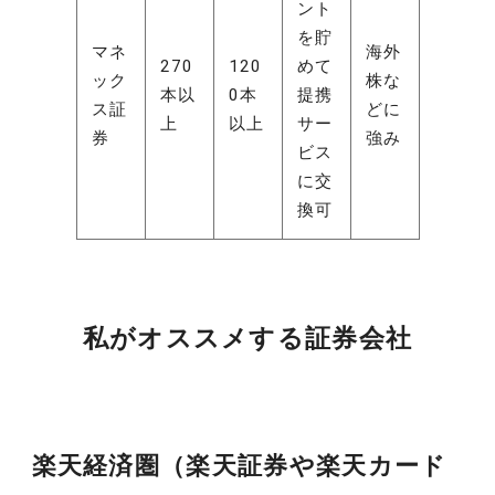
ント
を貯
マネ
海外
270
120
めて
ック
株な
本以
0本
提携
ス証
どに
上
以上
サー
券
強み
ビス
に交
換可
私がオススメする証券会社
楽天経済圏（楽天証券や楽天カード