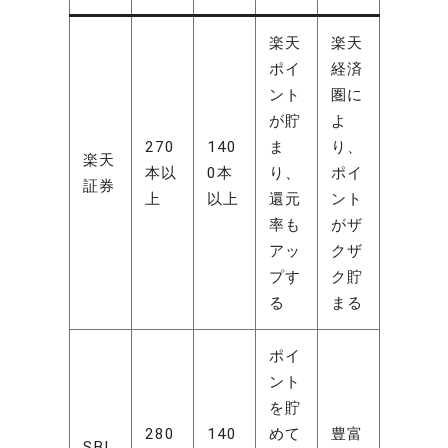
楽天
楽天
ポイ
経済
ント
圏に
が貯
よ
270
140
ま
り、
楽天
本以
0本
り、
ポイ
証券
上
以上
還元
ント
率も
がザ
アッ
クザ
プす
ク貯
る
まる
ポイ
ント
を貯
280
140
めて
豊富
SBI