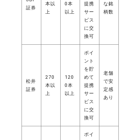
本以
0本
提携
な銘
証券
上
以上
サー
柄数
ビス
に交
換可
ポイ
ント
を貯
老舗
270
120
めて
松井
で安
本以
0本
提携
証券
定感
上
以上
サー
あり
ビス
に交
換可
ポイ