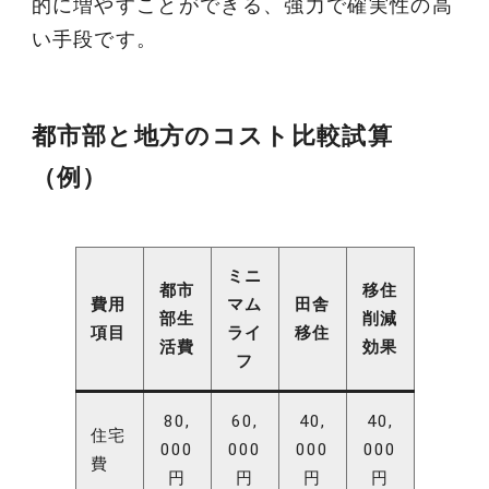
的に増やすことができる、強力で確実性の高
い手段です。
都市部と地方のコスト比較試算
（例）
ミニ
都市
移住
費用
マム
田舎
部生
削減
項目
ライ
移住
活費
効果
フ
80,
60,
40,
40,
住宅
000
000
000
000
費
円
円
円
円