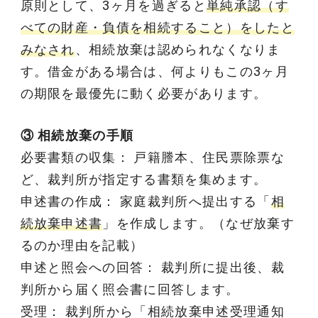
原則として、3ヶ月を過ぎると
単純承認（す
べての財産・負債を相続すること）をしたと
みなされ
、相続放棄は認められなくなりま
す。借金がある場合は、何よりもこの3ヶ月
の期限を最優先に動く必要があります。
③ 相続放棄の手順
必要書類の収集： 戸籍謄本、住民票除票な
ど、裁判所が指定する書類を集めます。
申述書の作成： 家庭裁判所へ提出する「
相
続放棄申述書
」を作成します。（なぜ放棄す
るのか理由を記載）
申述と照会への回答： 裁判所に提出後、裁
判所から届く照会書に回答します。
受理： 裁判所から「相続放棄申述受理通知