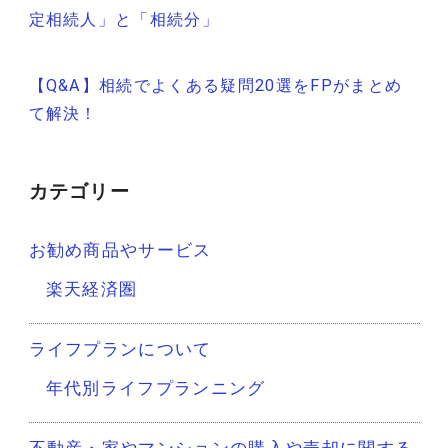
稿
定相続人」と「相続分」
ナ
【Q&A】相続でよくある疑問20選をFPがまとめ
ビ
て解決！
ゲ
ー
カテゴリー
シ
お勧め商品やサービス
ョ
楽天経済圏
ン
ライフプランについて
年代別ライフプランニング
不動産・家やマンションの購入や売却に関する