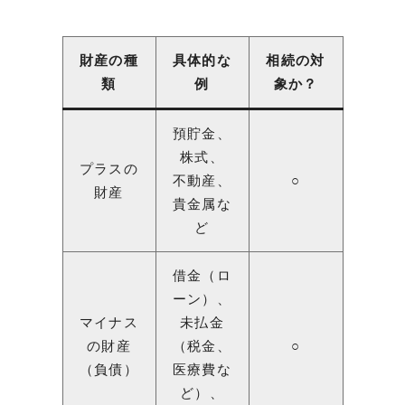
財産の種
具体的な
相続の対
類
例
象か？
預貯金、
株式、
プラスの
不動産、
○
財産
貴金属な
ど
借金（ロ
ーン）、
マイナス
未払金
の財産
（税金、
○
（負債）
医療費な
ど）、